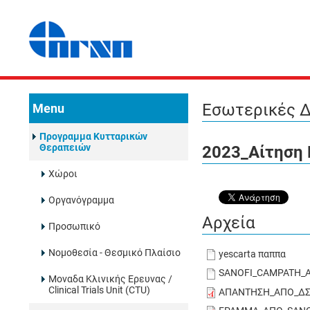
Εσωτερικές Δ
Menu
Προγραμμα Κυτταρικών
Θεραπειών
2023_Αίτηση
Χώροι
Οργανόγραμμα
Αρχεία
Προσωπικό
Νομοθεσία - Θεσμικό Πλαίσιο
yescarta παππα
SANOFI_CAMPATH_Α
Μοναδα Κλινικής Ερευνας /
Clinical Trials Unit (CTU)
ΑΠΑΝΤΗΣΗ_ΑΠΟ_ΔΣ_