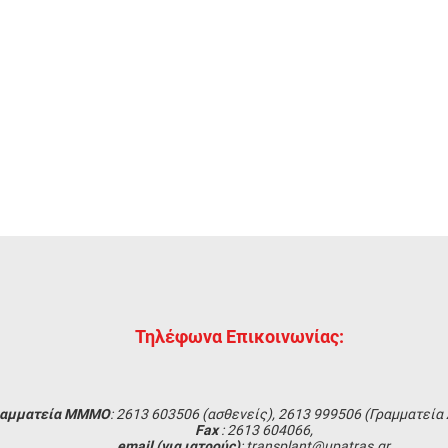
Τηλέφωνα Επικοινωνίας:
ραμματεία MMMO
: 2613 603506 (ασθενείς), 2613 999506 (Γραμματεία
Fax
: 2613 604066,
email (για ιατρούς)
: transplant@upatras.gr,