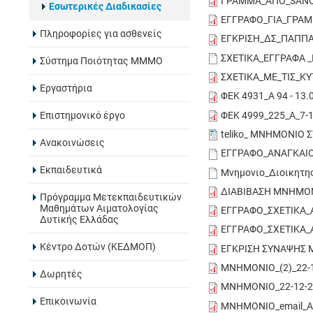
ΓΡΑΜΜΑ_ΑΠΟ_SANOF
Εσωτερικές Διαδικασίες
ΕΓΓΡΑΦΟ_ΓΙΑ_ΓΡΑΜΜ
Πληροφορίες για ασθενείς
ΕΓΚΡΙΣΗ_ΔΣ_ΠΑΠΠΑ_
ΣΧΕΤΙΚΑ_ΕΓΓΡΑΦΑ _
Σύστημα Ποιότητας ΜΜΜΟ
ΣΧΕΤΙΚΑ_ΜΕ_ΤΙΣ_ΚΥΤ
Εργαστήρια
ΦΕΚ 4931_A 94 - 13
ΦΕΚ 4999_225_Α_7-
Eπιστημονικό έργο
teliko_ ΜΝΗΜΟΝΙΟ 
Ανακοινώσεις
ΕΓΓΡΑΦΟ_ΑΝΑΓΚΑΙ
Εκπαιδευτικά
Μνημονιο_Διοικητης
ΔΙΑΒΙΒΑΣΗ ΜΝΗΜΟΝΙ
Πρόγραμμα Μετεκπαιδευτικών
Μαθημάτων Αιματολογίας
ΕΓΓΡΑΦΟ_ΣΧΕΤΙΚΑ_
Δυτικής Ελλάδας
ΕΓΓΡΑΦΟ_ΣΧΕΤΙΚΑ_
Κέντρο Δοτών (ΚΕΔΜΟΠ)
ΕΓΚΡΙΣΗ ΣΥΝΑΨΗΣ Μ
ΜΝΗΜΟΝΙΟ_(2)_22-12
Δωρητές
ΜΝΗΜΟΝΙΟ_22-12-20
Επικοινωνία
ΜΝΗΜΟΝΙΟ_email_ΑΠ